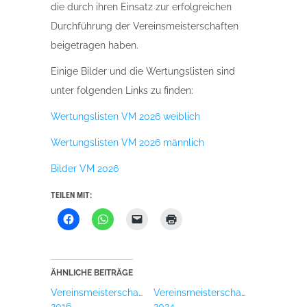
die durch ihren Einsatz zur erfolgreichen
Durchführung der Vereinsmeisterschaften
beigetragen haben.
Einige Bilder und die Wertungslisten sind
unter folgenden Links zu finden:
Wertungslisten VM 2026 weiblich
Wertungslisten VM 2026 männlich
Bilder VM 2026
TEILEN MIT:
Klick,
Klicken,
Klicken,
Klicken
um
um
um
zum
auf
auf
einem
Ausdrucken
Facebook
WhatsApp
Freund
(Wird
zu
zu
einen
in
teilen
teilen
Link
neuem
(Wird
(Wird
per
Fenster
ÄHNLICHE BEITRÄGE
in
in
E-
geöffnet)
neuem
neuem
Mail
Vereinsmeisterschaften
Vereinsmeisterschaften
Fenster
Fenster
zu
geöffnet)
geöffnet)
senden
2016
2024