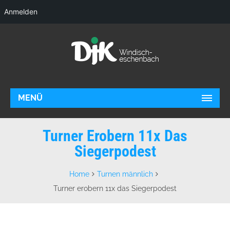
Anmelden
MENÜ
Turner Erobern 11x Das
Siegerpodest
Home
Turnen männlich
Turner erobern 11x das Siegerpodest