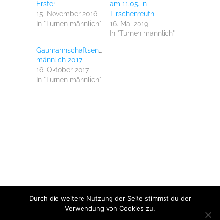
geöffnet)
geöffnet)
senden
Erster
am 11.05. in
(Wird
15. November 2016
Tirschenreuth
in
neuem
In "Turnen männlich"
16. Mai 2019
Fenster
In "Turnen männlich"
geöffnet)
Gaumannschaftsentscheid
männlich 2017
16. Oktober 2017
In "Turnen männlich"
Datenschutz
Impressum
Login
Intern
Durch die weitere Nutzung der Seite stimmst du der
Clubdesk
Verwendung von Cookies zu.
© 2017 -
DJK Windischeschenbach
. Alle Rechte