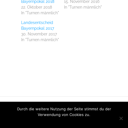
Bayernpokal 2018
15. November 2016
in
neuem
22. Oktober 2018
In "Turnen männlich"
Fenster
In "Turnen männlich"
geöffnet)
Landesentscheid
Bayernpokal 2017
30. November 2017
In "Turnen männlich"
Datenschutz
Impressum
Login
Intern
Durch die weitere Nutzung der Seite stimmst du der
Clubdesk
Verwendung von Cookies zu.
© 2017 -
DJK Windischeschenbach
. Alle Rechte
MEHR INFORMATIONEN
OK
vorbehalten.