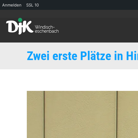
Anmelden
SSL
10
Zwei erste Plätze in H