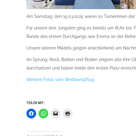
Am Samstag, den 15.03.2025 waren 10 Turnerinnen der
Für unsere drei Jüngsten ging es bereits um 8Uhr los.
Runde des ersten Durchgangs war Emma an der Reihe u
Unsere älteren Mädels gingen anschließend am Nachmit
An Sprung, Reck, Balken und Boden zeigten alle ihre Ü
durchsetzen und haben beide den ersten Platz erreicht.
Weitere Fotos vom Wettkampftag
TEILEN MIT:
Klick,
Klicken,
Klicken,
Klicken
um
um
um
zum
auf
auf
einem
Ausdrucken
Facebook
WhatsApp
Freund
(Wird
zu
zu
einen
in
teilen
teilen
Link
neuem