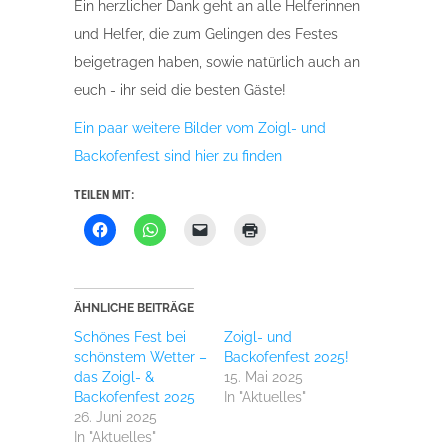
Ein herzlicher Dank geht an alle Helferinnen
und Helfer, die zum Gelingen des Festes
beigetragen haben, sowie natürlich auch an
euch - ihr seid die besten Gäste!
Ein paar weitere Bilder vom Zoigl- und
Backofenfest sind hier zu finden
TEILEN MIT:
Klick,
Klicken,
Klicken,
Klicken
um
um
um
zum
auf
auf
einem
Ausdrucken
Facebook
WhatsApp
Freund
(Wird
zu
zu
einen
in
teilen
teilen
Link
neuem
(Wird
(Wird
per
Fenster
ÄHNLICHE BEITRÄGE
in
in
E-
geöffnet)
neuem
neuem
Mail
Schönes Fest bei
Zoigl- und
Fenster
Fenster
zu
geöffnet)
geöffnet)
senden
schönstem Wetter –
Backofenfest 2025!
(Wird
das Zoigl- &
15. Mai 2025
in
neuem
Backofenfest 2025
In "Aktuelles"
Fenster
26. Juni 2025
geöffnet)
In "Aktuelles"