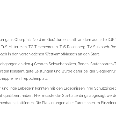
urngaus Oberpfalz Nord im Gerätturnen statt, an dem auch die DJK
TuS Mitterteich, TG Tirschenreuth, TuS Rosenberg, TV Sulzbach-Ros
ch in den verschiedenen Wettkampfklassen an den Start.
urchgängen an den 4 Geräten Schwebebalken, Boden, Stufenbarren/R
räten konstant gute Leistungen und wurde dafür bei der Siegerehru
 knapp einen Treppchenplatz.
und Inge Lebegern konnten mit den Ergebnissen ihrer Schützlinge zu
ualifiziert haben. Hier musste der Start allerdings abgesagt werde
nbach stattfinden. Die Platzierungen aller Turnerinnen im Einzelne