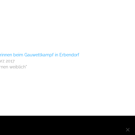
rinnen beim Gauwettkampf in Erbendorf
ärz 2017
urnen weiblich"
MATIONEN
OK