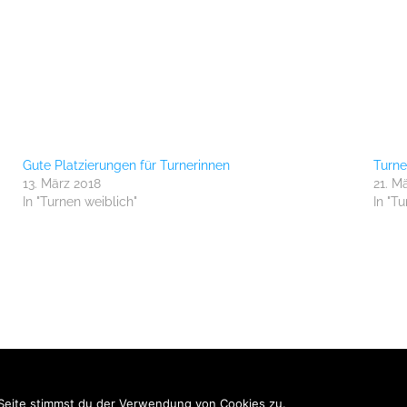
Gute Platzierungen für Turnerinnen
Turne
13. März 2018
21. M
In "Turnen weiblich"
In "T
MEHR INFOR
Seite stimmst du der Verwendung von Cookies zu.