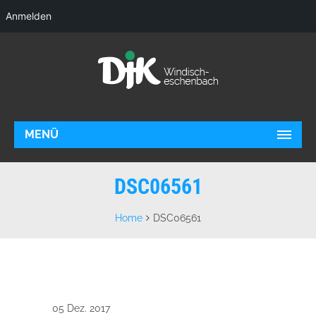
Anmelden
MENÜ
DSC06561
Home
DSC06561
05 Dez. 2017