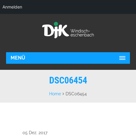
Anmelden
MENÜ
DSC06454
Home
DSC06454
05 Dez. 2017