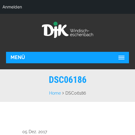
Anmelden
MENÜ
DSC06186
Home
DSC06186
05 Dez. 2017